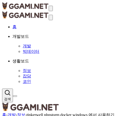
홈
개발보드
개발
빅데이터
생활보드
정보
잡담
코인
검색
홈
›
개발
›
정보
›
tinkerwell phpstorm docker windows 에서 사용하기