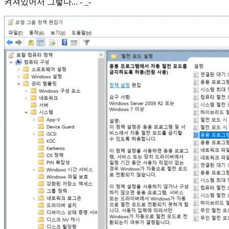
켜져있어서 그렇다... - _-