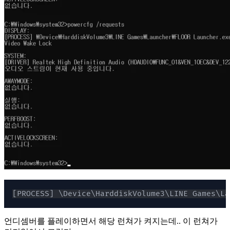
[PROCESS] \Device\HarddiskVolume3\LINE Games\La
언디셈버를 플레이하면서 해당 런쳐가 켜지는데.. 이 런쳐가