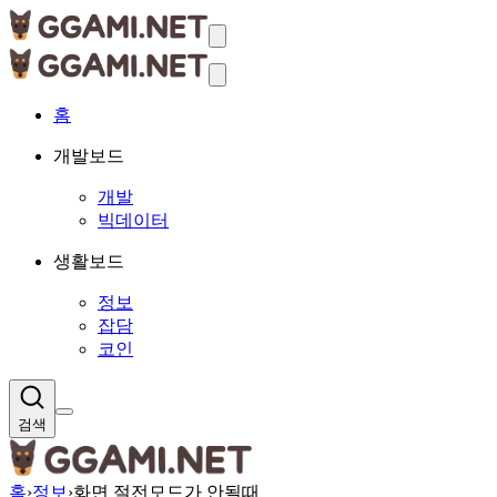
홈
개발보드
개발
빅데이터
생활보드
정보
잡담
코인
검색
홈
›
정보
›
화면 절전모드가 안될때