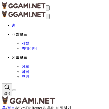
홈
개발보드
개발
빅데이터
생활보드
정보
잡담
코인
검색
홈
›
정보
›
MikroTik Router 라우터 세팅하기