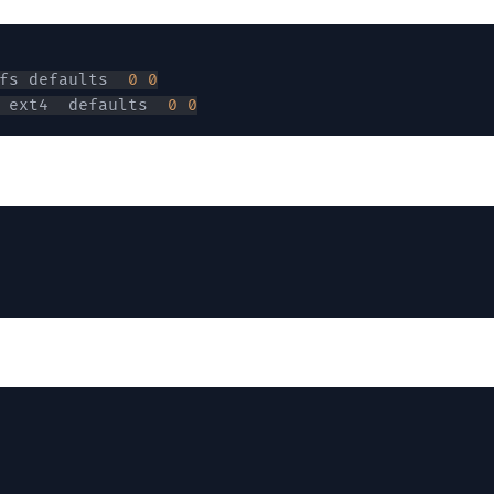
62a1faab-d641-4bc3-bacf-627f1f291c71	/db	xfs	defaults	
0
0
b1f8274b-8367-46a3-af7a-9cc6415cebf8	/data	ext4	defaults	
0
0