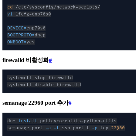
cd
vi
DEVICE
=
BOOTPROTO
=
ONBOOT
=
yes
firewalld 비활성화
#
systemctl disable firewalld
semanage 22960 port 추가
#
dnf 
install
semanage port 
-a
-t
 ssh_port_t 
-p
 tcp 
22960