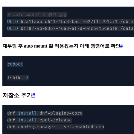
# auto-mount > 추가 설정
UUID
=
UUID
=
재부팅 후 auto mount 잘 적용됬는지 아래 명령어로 확인
#
reboot
lsblk 
-f
저장소 추가
#
dnf 
install
dnf 
install
dnf config-manager --set-enabled crb