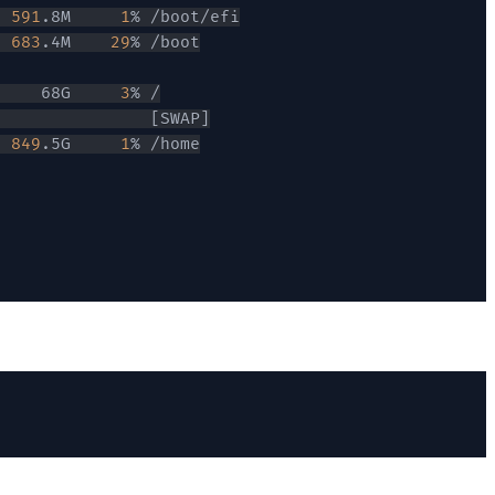
  
591
.8M     
1
  
683
.4M    
29
     68G     
3
                
[
SWAP
]
  
849
.5G     
1