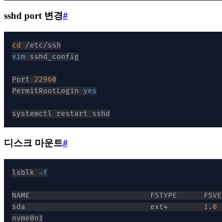
sshd port 변경
#
cd
vim
Port 
22960
PermitRootLogin 
yes
systemctl restart sshd
디스크 마운트
#
lsblk 
-f
sda                            ext4        
1.0