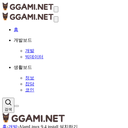
홈
개발보드
개발
빅데이터
생활보드
정보
잡담
코인
검색
홈
›
개발
›
AlamLinux 9.4 install 설치하기