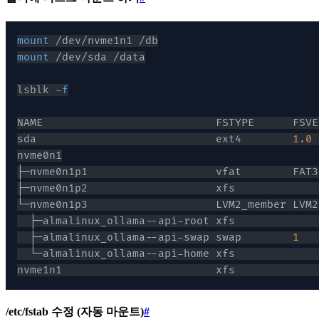
mount
mount
lsblk 
-f
sda                            ext4        
1.0
 
├─nvme0n1p1                    vfat        FAT3
├─nvme0n1p2                    xfs             
  ├─almalinux_ollama--api-root xfs             
  ├─almalinux_ollama--api-swap swap        
1
   
  └─almalinux_ollama--api-home xfs             
nvme1n1                        xfs             
/etc/fstab 수정 (자동 마운트)
#