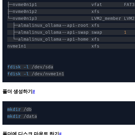
├─nvme0n1p1                    vfat        FAT3
├─nvme0n1p2                    xfs             
  ├─almalinux_ollama--api-root xfs             
  ├─almalinux_ollama--api-swap swap        
1
   
  └─almalinux_ollama--api-home xfs             
fdisk
-l
fdisk
-l
폴더 생성하기
#
mkdir
mkdir
 /data
폴더에 디스크 마운트 하기
#