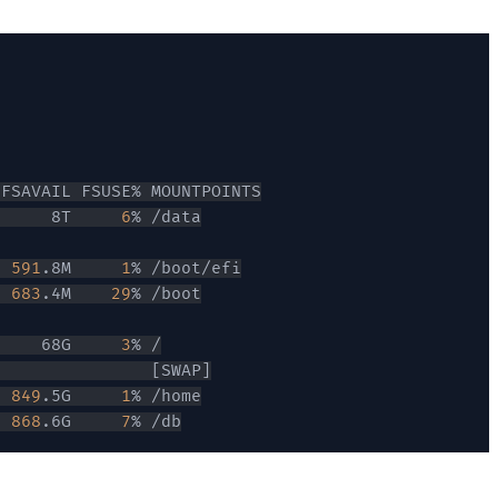
      8T     
6
  
591
.8M     
1
  
683
.4M    
29
     68G     
3
                
[
SWAP
]
  
849
.5G     
1
  
868
.6G     
7