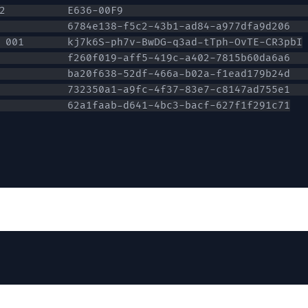
2          E636-00F9                             
           6784e138-f5c2-43b1-ad84-a977dfa9d206  
           f260f019-aff5-419c-a402-7815b60da6a6  
           ba20f638-52df-466a-b02a-f1ead179b24d  
           732350a1-a9fc-4f37-83e7-c8147ad755e1  