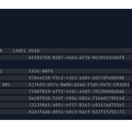
           b1f8274b-8367-46a3-af7a-9cc6415cebf8  
2          E636-00F9                             
           6784e138-f5c2-43b1-ad84-a977dfa9d206  
           f260f019-aff5-419c-a402-7815b60da6a6  
           ba20f638-52df-466a-b02a-f1ead179b24d  
           732350a1-a9fc-4f37-83e7-c8147ad755e1  
           62a1faab-d641-4bc3-bacf-627f1f291c71  