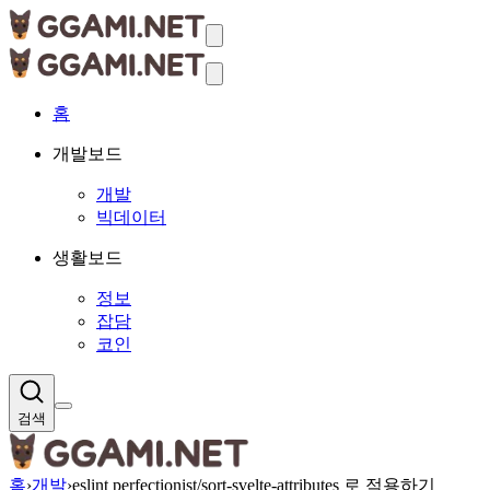
홈
개발보드
개발
빅데이터
생활보드
정보
잡담
코인
검색
홈
›
개발
›
eslint perfectionist/sort-svelte-attributes 로 적용하기