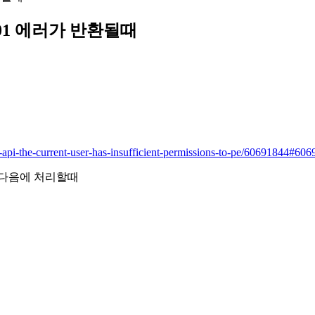
 401 에러가 반환될때
-api-the-current-user-has-insufficient-permissions-to-pe/60691844#60
한 다음에 처리할때