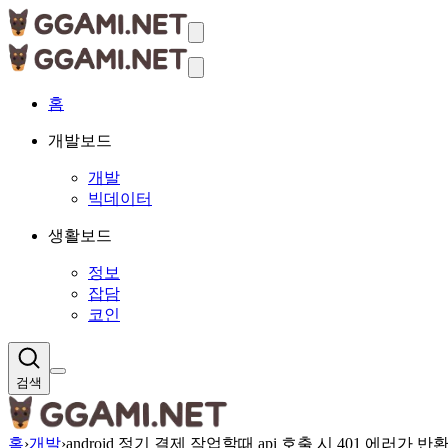
홈
개발보드
개발
빅데이터
생활보드
정보
잡담
코인
검색
홈
›
개발
›
android 정기 결제 작업할때 api 호출 시 401 에러가 