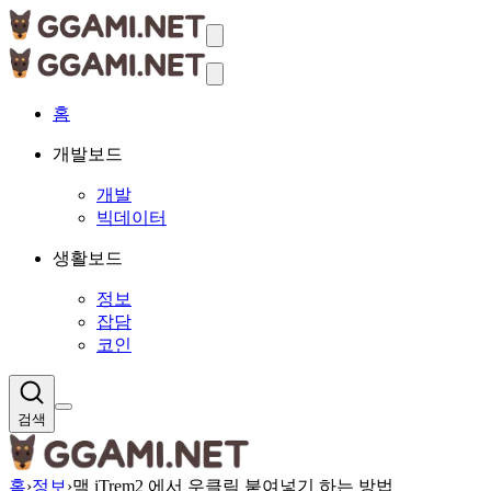
홈
개발보드
개발
빅데이터
생활보드
정보
잡담
코인
검색
홈
›
정보
›
맥 iTrem2 에서 우클릭 붙여넣기 하는 방법