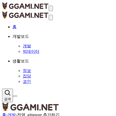
홈
개발보드
개발
빅데이터
생활보드
정보
잡담
코인
검색
홈
›
개발
›
전역 .gitignore 추가하기