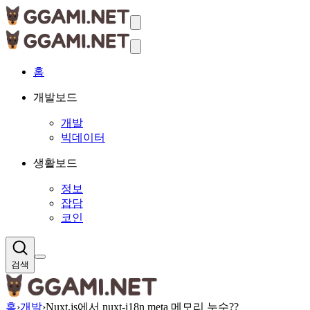
홈
개발보드
개발
빅데이터
생활보드
정보
잡담
코인
검색
홈
›
개발
›
Nuxt.js에서 nuxt-i18n meta 메모리 누수??