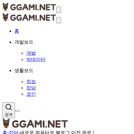
홈
개발보드
개발
빅데이터
생활보드
정보
잡담
코인
검색
홈
›
잡담
›
새로운 컴퓨터로 블로그 이전 완료 !