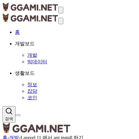
홈
개발보드
개발
빅데이터
생활보드
정보
잡담
코인
검색
홈
›
개발
›
Laravel 11 에서 api install 하기